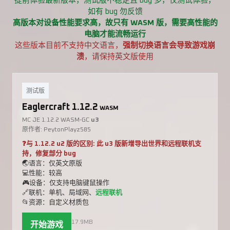
提前体验最新版本，测试版不稳定且 bug 多，仅测试体验，
如有 bug 勿反馈
高版本对设备性能要求高，故只有 WASM 版，需要高性能的
电脑才能流畅运行
这些版本目前不支持中文语言，
强制切换语言会导致游戏崩
溃
，请保持英文版使用
测试版
Eaglercraft 1.12.2
WASM
MC JE 1.12.2 WASM-GC
u3
原作者: PeytonPlayz585
❓与 1.12.2 u2 版的区别: 此 u3 版新增导出世界和远程联机支
持，修复部分 bug
🌏语言：仅英文原版
💻性能：较高
🎮设备：仅支持电脑键鼠操作
🔗联机：单机、局域网、
远程联机
📂资源：自定义材质包
17.9MB
开始游戏