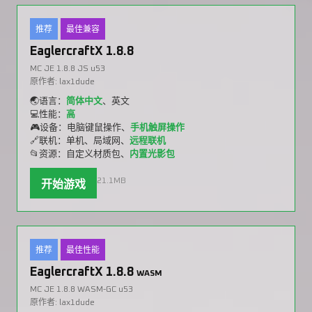
推荐
最佳兼容
EaglercraftX 1.8.8
MC JE 1.8.8 JS u53
原作者: lax1dude
🌏语言：
简体中文
、英文
💻性能：
高
🎮设备：电脑键鼠操作、
手机触屏操作
🔗联机：单机、局域网、
远程联机
📂资源：自定义材质包、
内置光影包
21.1MB
开始游戏
推荐
最佳性能
EaglercraftX 1.8.8
WASM
MC JE 1.8.8 WASM-GC u53
原作者: lax1dude